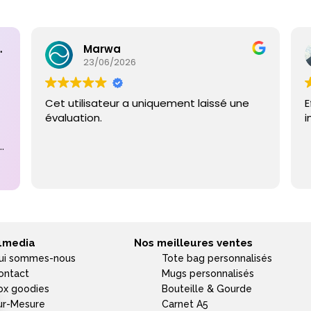
ntaires
Marwa
23/06/2026
Cet utilisateur a uniquement laissé une
E
évaluation.
i
e
4media
Nos meilleures ventes
ui sommes-nous
Tote bag personnalisés
ontact
Mugs personnalisés
ox goodies
Bouteille & Gourde
ur-Mesure
Carnet A5