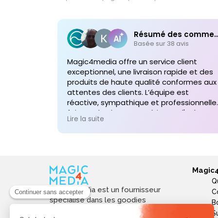
Résumé des comme
Basée sur 38 avis
Magic4media offre un service client
exceptionnel, une livraison rapide et des
produits de haute qualité conformes aux
attentes des clients. L’équipe est
réactive, sympathique et professionnelle,
faisant de chaque expérience d'achat un
Lire la suite
plaisir. Je recommande vivement leurs
services pour toute commande future d
produits personnalisés !
Magic
Q
Magic4media est un fournisseur
C
spécialisé dans les goodies
B
personnalisés et objets publicitaires
S