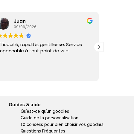
Juan
Ka
09/06/2026
05/
fficacité, rapidité, gentillesse. Service
Commande
mpeccable à tout point de vue
reçu sous 
et échange
Guides & aide
Qu’est-ce qu’un goodies
Guide de la personnalisation
10 conseils pour bien choisir vos goodies
Questions Fréquentes