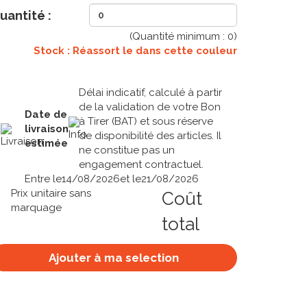
uantité :
(Quantité minimum :
0
)
Stock : Réassort le
dans cette couleur
Délai indicatif, calculé à partir
de la validation de votre Bon
Date de
à Tirer (BAT) et sous réserve
livraison
de disponibilité des articles. Il
estimée
ne constitue pas un
engagement contractuel.
Entre le
14/08/2026
et le
21/08/2026
Prix unitaire sans
Coût
marquage
total
Ajouter à ma selection