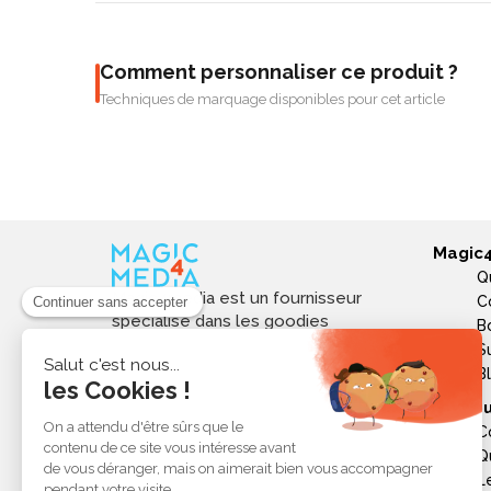
Comment personnaliser ce produit ?
Techniques de marquage disponibles pour cet article
Magic
Q
Magic4media est un fournisseur
C
spécialisé dans les goodies
B
personnalisés et objets publicitaires
S
pour les entreprises. Nous
B
sélectionnons des produits utiles,
Ressou
tendances et responsables pour
C
valoriser votre image de marque,
Q
soutenir vos actions de
L
communication et réussir vos