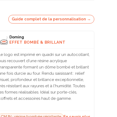
Guide complet de la personnalisation →
Doming
EFFET BOMBÉ & BRILLANT
Le logo est imprimé en quadri sur un autocollant,
puis recouvert d'une résine acrylique
transparente formant un dôme bombé et brillant
une fois durcie au four. Rendu saisissant : relief
visuel, profondeur et brillance exceptionnelle,
très résistant aux rayures et à l'humidité. Toutes
les formes réalisables. Idéal sur porte-clés,
coffrets et accessoires haut de gamme.
CMJN · résine bombée résistante
En savoir plus →