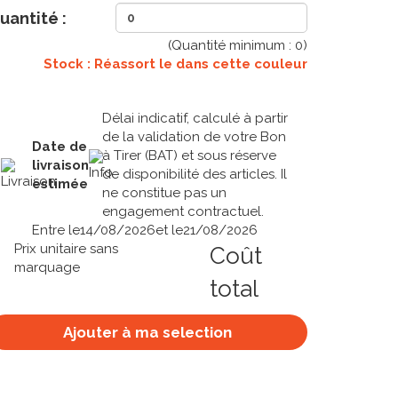
uantité :
(Quantité minimum :
0
)
Stock : Réassort le
dans cette couleur
Délai indicatif, calculé à partir
de la validation de votre Bon
Date de
à Tirer (BAT) et sous réserve
livraison
de disponibilité des articles. Il
estimée
ne constitue pas un
engagement contractuel.
Entre le
14/08/2026
et le
21/08/2026
Prix unitaire sans
Coût
marquage
total
Ajouter à ma selection