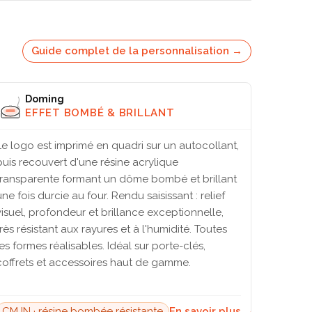
Guide complet de la personnalisation →
Doming
EFFET BOMBÉ & BRILLANT
Le logo est imprimé en quadri sur un autocollant,
puis recouvert d'une résine acrylique
transparente formant un dôme bombé et brillant
une fois durcie au four. Rendu saisissant : relief
visuel, profondeur et brillance exceptionnelle,
très résistant aux rayures et à l'humidité. Toutes
les formes réalisables. Idéal sur porte-clés,
coffrets et accessoires haut de gamme.
CMJN · résine bombée résistante
En savoir plus →