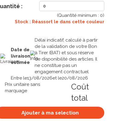
uantité :
(Quantité minimum :
0
)
Stock : Réassort le
dans cette couleur
Délai indicatif, calculé à partir
de la validation de votre Bon
Date de
à Tirer (BAT) et sous réserve
livraison
de disponibilité des articles. Il
estimée
ne constitue pas un
engagement contractuel.
Entre le
13/08/2026
et le
20/08/2026
Prix unitaire sans
Coût
marquage
total
Ajouter à ma selection