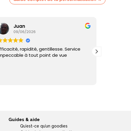
Juan
Ka
09/06/2026
05/
fficacité, rapidité, gentillesse. Service
Commande
mpeccable à tout point de vue
reçu sous 
et échange
Guides & aide
Qu’est-ce qu’un goodies