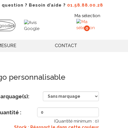
 question ? Besoin d’aide ?
01.58.88.00.28
Ma sélection
0
MESURE
CONTACT
go personnalisable
arquage(s):
uantité :
(Quantité minimum :
0
)
Stock : Réassort le
dans cette couleur