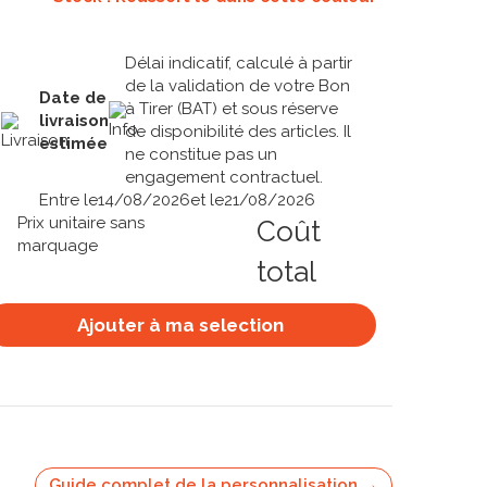
Délai indicatif, calculé à partir
de la validation de votre Bon
Date de
à Tirer (BAT) et sous réserve
livraison
de disponibilité des articles. Il
estimée
ne constitue pas un
engagement contractuel.
Entre le
14/08/2026
et le
21/08/2026
Prix unitaire sans
Coût
marquage
total
Ajouter à ma selection
Guide complet de la personnalisation →