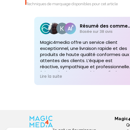
Techniques de marquage disponibles pour cet article
Résumé des comme
Basée sur 38 avis
Magic4media offre un service client
exceptionnel, une livraison rapide et des
produits de haute qualité conformes aux
attentes des clients. L’équipe est
réactive, sympathique et professionnelle,
faisant de chaque expérience d'achat un
Lire la suite
plaisir. Je recommande vivement leurs
services pour toute commande future d
produits personnalisés !
Magic
Q