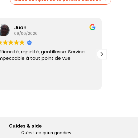
Juan
Ka
09/06/2026
05/
fficacité, rapidité, gentillesse. Service
Commande
mpeccable à tout point de vue
reçu sous 
et échange
Guides & aide
Qu’est-ce qu’un goodies