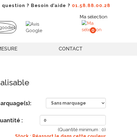
 question ? Besoin d’aide ?
01.58.88.00.28
Ma sélection
0
MESURE
CONTACT
alisable
arquage(s):
uantité :
(Quantité minimum :
0
)
Stock : Réassort le
dans cette couleur