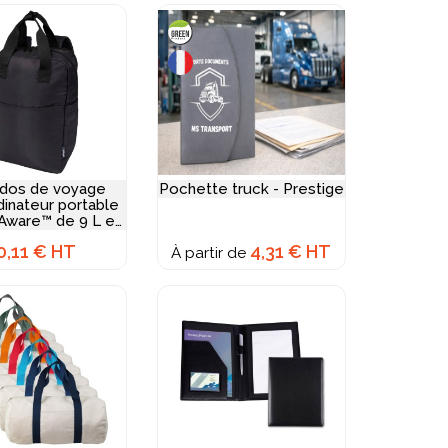
 dos de voyage
Pochette truck - Prestige
dinateur portable
 Aware™ de 9 L en
riaux recyclés
0,11 € HT
4,31 € HT
À partir de