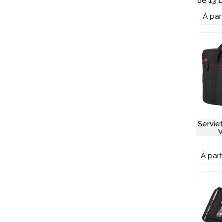
de 13 
À par
Serviet
À par