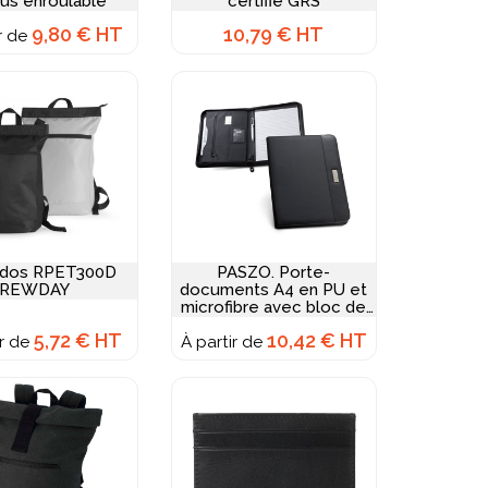
us enroulable
certifié GRS
9,80 € HT
10,79 € HT
ir de
 dos RPET300D
PASZO. Porte-
REWDAY
documents A4 en PU et
microfibre avec bloc de
pages lignées
5,72 € HT
10,42 € HT
ir de
À partir de