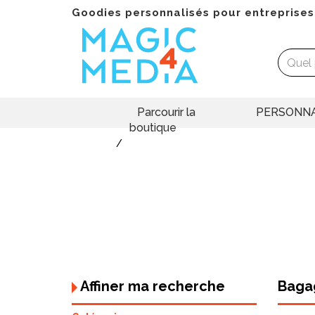
Goodies personnalisés pour entreprises
Parcourir la
PERSONNA
boutique
Goodies
Bagagerie & Maroquinerie
La
bag
Sacs & Bagages
effica
publicitaires
une vi
marqué
votre 
impres
de vot
classi
Affiner ma recherche
Bagag
vos re
Notre 