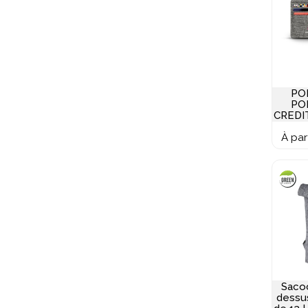
PO
PO
CREDI
À par
Saco
dessus