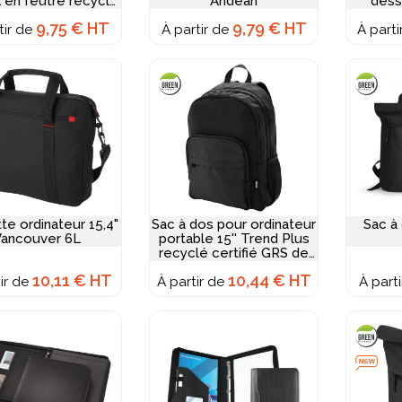
L en feutre recyclé
Andean
dess
certifié GRS
9,75 € HT
9,79 € HT
tir de
À partir de
À part
te ordinateur 15,4"
Sac à dos pour ordinateur
Sac à
Vancouver 6L
portable 15'' Trend Plus
recyclé certifié GRS de
20L
10,11 € HT
10,44 € HT
tir de
À partir de
À part