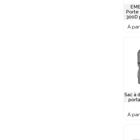
EME
Porte
300D 
(1
À par
ferm
Sac à 
port
À par