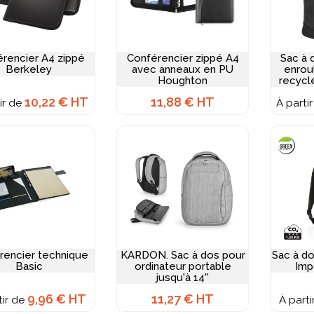
rencier A4 zippé
Conférencier zippé A4
Sac à 
Berkeley
avec anneaux en PU
enrou
Houghton
recyclé
de
10,22 € HT
11,88 € HT
ir de
À parti
rencier technique
KARDON. Sac à dos pour
Sac à do
Basic
ordinateur portable
Im
jusqu'à 14''
9,96 € HT
11,27 € HT
tir de
À part