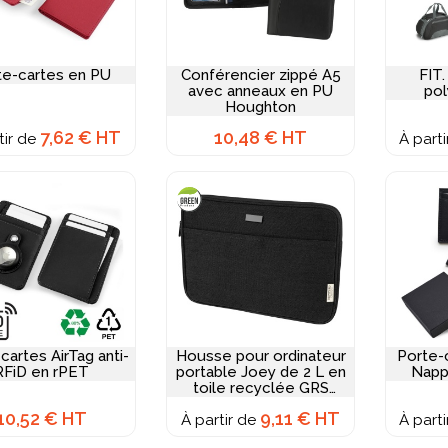
te-cartes en PU
Conférencier zippé A5
FIT.
avec anneaux en PU
pol
Houghton
7,62 € HT
10,48 € HT
tir de
À part
cartes AirTag anti-
Housse pour ordinateur
Porte-c
RFiD en rPET
portable Joey de 2 L en
Napp
toile recyclée GRS
14 pouces
10,52 € HT
9,11 € HT
À partir de
À part