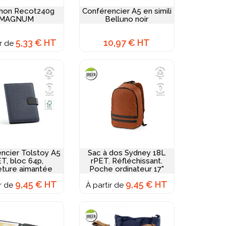
hon Recot240g
Conférencier A5 en simili
MAGNUM
Belluno noir
5,33 € HT
10,97 € HT
ir de
ncier Tolstoy A5
Sac à dos Sydney 18L
T, bloc 64p,
rPET. Réfléchissant.
ture aimantée
Poche ordinateur 17"
9,45 € HT
9,45 € HT
ir de
À partir de