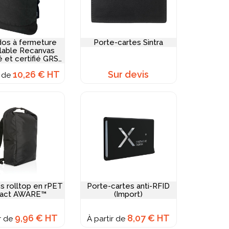
dos à fermeture
Porte-cartes Sintra
lable Recanvas
 et certifié GRS
 14" et 16 L
10,26 € HT
Sur devis
r de
s rolltop en rPET
Porte-cartes anti-RFID
pact AWARE™
(Import)
9,96 € HT
8,07 € HT
ir de
À partir de