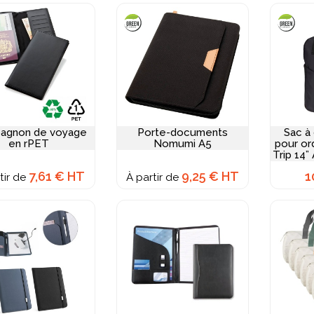
agnon de voyage
Porte-documents
Sac à
en rPET
Nomumi A5
pour or
Trip 14”
maté
7,61 € HT
9,25 € HT
1
tir de
À partir de