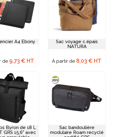
encier A4 Ebony
Sac voyage c.épais
NATURA
9,73 € HT
8,03 € HT
ir de
À partir de
os Byron de 18 L
Sac bandoulière
T GRS 15,6" avec
modulaire Roam recyclé