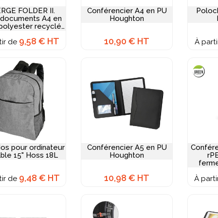
RGE FOLDER II.
Conférencier A4 en PU
Poloc
 documents A4 en
Houghton
polyester recyclé
00% rPET) avec
9,58 € HT
10,90 € HT
tir de
eture élastique
À part
dos pour ordinateur
Conférencier A5 en PU
Confére
able 15" Hoss 18L
Houghton
rPE
ferme
9,48 € HT
10,98 € HT
tir de
À part