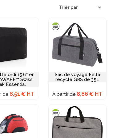
ordinateur personnalisée
protectrices
ques roulettes déplacements, sacs de sport
res voyage raffinés comme portefeuilles, porte-
rs. Les matières conditionnent durabilité et
t économique, nylon technique robuste, cuir
ées. Les capacités s'adaptent aux usages :
e quotidien, ou généreux 40-80L voyages
e grandes séries, broderie premium noble
phistiquée, ou impression sublimation couverture
notre gamme de bagagerie.
te ordi 15.6'' en
Sac de voyage Felta
 AWARE™ Swiss
recyclé GRS de 35L
ak Essential
8,51 € HT
8,86 € HT
ir de
À partir de