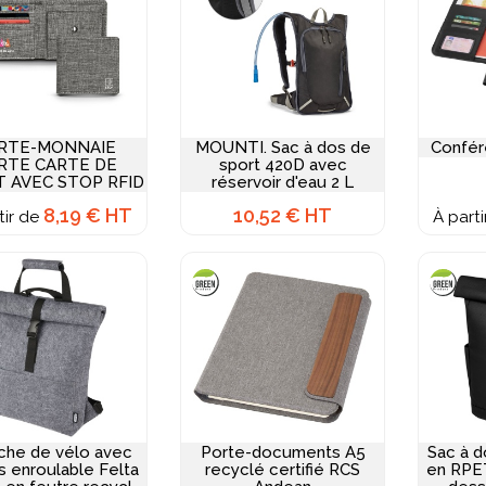
RTE-MONNAIE
MOUNTI. Sac à dos de
Confér
RTE CARTE DE
sport 420D avec
T AVEC STOP RFID
réservoir d'eau 2 L
8,19 € HT
10,52 € HT
tir de
À part
che de vélo avec
Porte-documents A5
Sac à d
 enroulable Felta
recyclé certifié RCS
en RPE