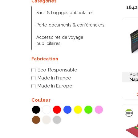
Catégories
sac à
1842
profes
Sacs & bagages publicitaires
techni
cartes
Porte-documents & conférenciers
positi
vérita
Accessoires de voyage
format
publicitaires
prolon
durabl
Fabrication
totale 
Eco-Responsable
Sacs à
Port
Made In France
Nap
Made In Europe
Couleur