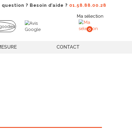
 question ? Besoin d’aide ?
01.58.88.00.28
Ma sélection
0
MESURE
CONTACT
ent des supports publicitaires mobiles d'une
lacements professionnels et personnels pour
es restant au bureau ou à domicile, un sac
s, hôtels et espaces publics divers, exposant
 mobilité exceptionnelle démultiplie les
rmant chaque utilisateur en ambassadeur itinérant
e largement celle d'objets promotionnels
articulièrement fort qui fidélise durablement
 personnalisé
légers polyvalents quotidiens,