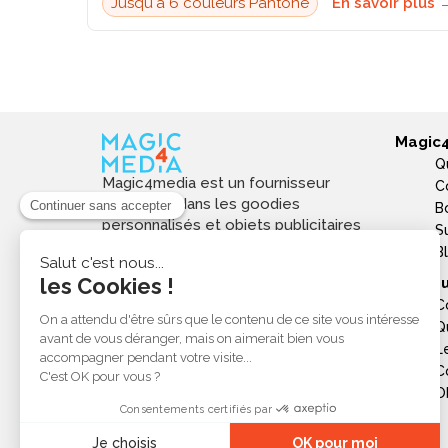
Jusqu'à 6 couleurs Pantone
En savoir plus 
Magic
Q
Magic4media est un fournisseur
C
spécialisé dans les goodies
B
personnalisés et objets publicitaires
S
pour les entreprises. Nous
B
sélectionnons des produits utiles,
Ressou
tendances et responsables pour
C
valoriser votre image de marque,
Q
soutenir vos actions de
L
communication et réussir vos
opérations événementielles,
C
commerciales ou internes.
Ob