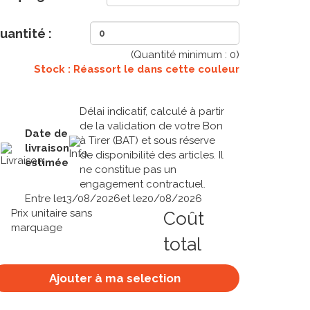
uantité :
(Quantité minimum :
0
)
Stock : Réassort le
dans cette couleur
Délai indicatif, calculé à partir
de la validation de votre Bon
Date de
à Tirer (BAT) et sous réserve
livraison
de disponibilité des articles. Il
estimée
ne constitue pas un
engagement contractuel.
Entre le
13/08/2026
et le
20/08/2026
Prix unitaire sans
Coût
marquage
total
Ajouter à ma selection