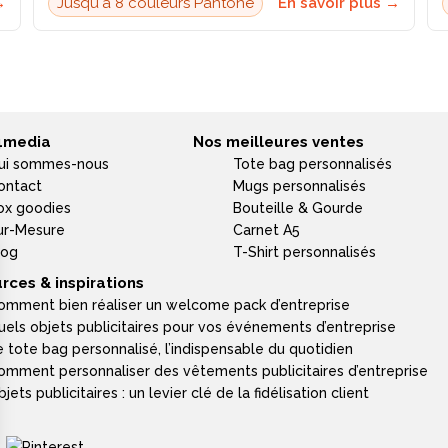
→
Jusqu'à 8 couleurs Pantone
En savoir plus →
4media
Nos meilleures ventes
ui sommes-nous
Tote bag personnalisés
ontact
Mugs personnalisés
ox goodies
Bouteille & Gourde
ur-Mesure
Carnet A5
log
T-Shirt personnalisés
rces & inspirations
omment bien réaliser un welcome pack d’entreprise
uels objets publicitaires pour vos événements d’entreprise
e tote bag personnalisé, l’indispensable du quotidien
omment personnaliser des vêtements publicitaires d’entreprise
jets publicitaires : un levier clé de la fidélisation client