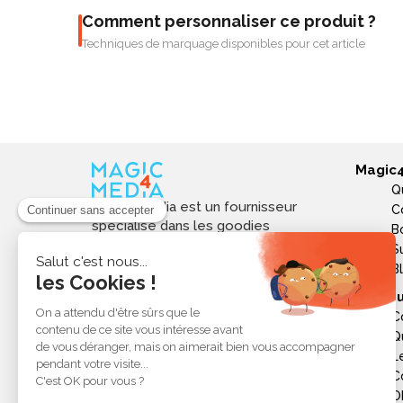
Comment personnaliser ce produit ?
Techniques de marquage disponibles pour cet article
Magic
Q
Magic4media est un fournisseur
C
spécialisé dans les goodies
B
personnalisés et objets publicitaires
S
pour les entreprises. Nous
B
sélectionnons des produits utiles,
Ressou
tendances et responsables pour
C
valoriser votre image de marque,
Q
soutenir vos actions de
L
communication et réussir vos
opérations événementielles,
C
commerciales ou internes.
Ob