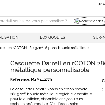
Une
LISATION
BOX GOODIES
SUR-
rrell en rCOTON 280 g/m². 6 pans, boucle métallique
Casquette Darrell en rCOTON 28
métallique personnalisable
Référence:
M4M412779
C
:
La casquette Darrell : 6 pans en coton recyclé
280 g/m², boucle métallique réglable, essentielle
pour le quotidien, disponible en 17 couleurs,
sachet biodégradable. C'est l'accessoire