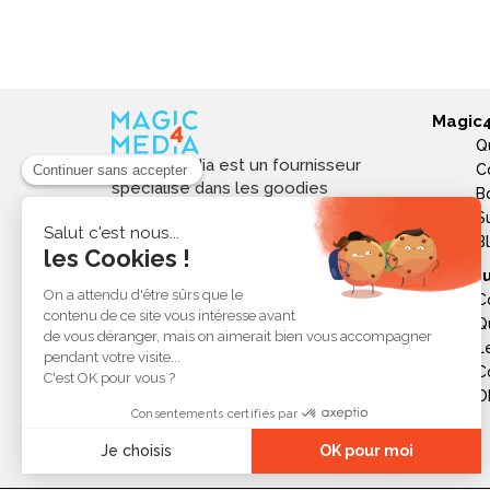
produits personnalisés !
Magic
Q
Magic4media est un fournisseur
C
spécialisé dans les goodies
B
personnalisés et objets publicitaires
S
pour les entreprises. Nous
B
sélectionnons des produits utiles,
Ressou
tendances et responsables pour
C
valoriser votre image de marque,
Q
soutenir vos actions de
L
communication et réussir vos
opérations événementielles,
C
commerciales ou internes.
Ob