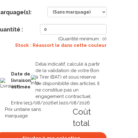
arquage(s):
uantité :
(Quantité minimum :
0
)
Stock : Réassort le
dans cette couleur
Délai indicatif, calculé à partir
de la validation de votre Bon
Date de
à Tirer (BAT) et sous réserve
livraison
de disponibilité des articles. Il
estimée
ne constitue pas un
engagement contractuel.
Entre le
13/08/2026
et le
20/08/2026
Prix unitaire sans
Coût
marquage
total