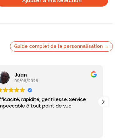
Ajouter à ma selection
Guide complet de la personnalisation →
Juan
Ka
09/06/2026
05/
fficacité, rapidité, gentillesse. Service
Commande
mpeccable à tout point de vue
reçu sous 
et échange