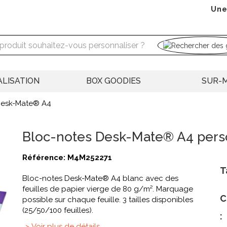
Une
LISATION
BOX GOODIES
SUR-
Desk-Mate® A4
Bloc-notes Desk-Mate® A4 pers
Référence:
M4M252271
T
Bloc-notes Desk-Mate® A4 blanc avec des
feuilles de papier vierge de 80 g/m². Marquage
C
possible sur chaque feuille. 3 tailles disponibles
(25/50/100 feuilles).
:
> Voir plus de détails