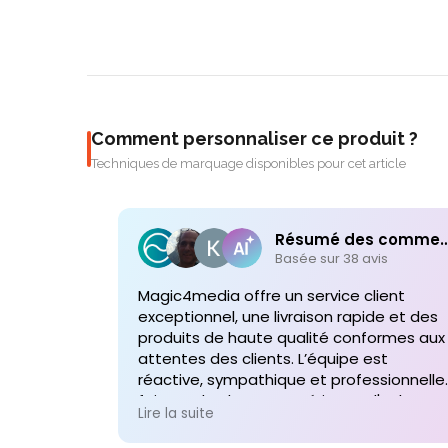
Comment personnaliser ce produit ?
Techniques de marquage disponibles pour cet article
Résumé des comme
Basée sur 38 avis
Magic4media offre un service client
exceptionnel, une livraison rapide et des
produits de haute qualité conformes aux
attentes des clients. L’équipe est
réactive, sympathique et professionnelle,
faisant de chaque expérience d'achat un
Lire la suite
plaisir. Je recommande vivement leurs
services pour toute commande future d