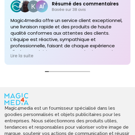
Résumé des commentaires
Basée sur 38 avis
Magic4media offre un service client exceptionnel,
une livraison rapide et des produits de haute
qualité conformes aux attentes des clients.
L’équipe est réactive, sympathique et
professionnelle, faisant de chaque expérience
d'achat un plaisir. Je recommande vivement leurs
Lire la suite
services pour toute commande future de produits
personnalisés !
Magic4media est un fournisseur spécialisé dans les
goodies personnalisés et objets publicitaires pour les
entreprises. Nous sélectionnons des produits utiles,
tendances et responsables pour valoriser votre image de
marque, soutenir vos actions de communication et réussir