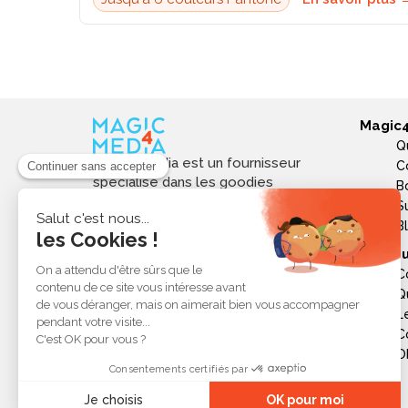
Magic
Q
Magic4media est un fournisseur
C
spécialisé dans les goodies
B
personnalisés et objets publicitaires
S
pour les entreprises. Nous
B
sélectionnons des produits utiles,
Ressou
tendances et responsables pour
C
valoriser votre image de marque,
Q
soutenir vos actions de
L
communication et réussir vos
opérations événementielles,
C
commerciales ou internes.
Ob