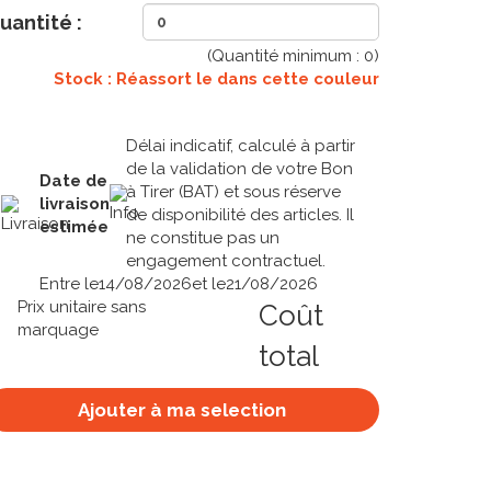
uantité :
(Quantité minimum :
0
)
Stock : Réassort le
dans cette couleur
Délai indicatif, calculé à partir
de la validation de votre Bon
Date de
à Tirer (BAT) et sous réserve
livraison
de disponibilité des articles. Il
estimée
ne constitue pas un
engagement contractuel.
Entre le
14/08/2026
et le
21/08/2026
Prix unitaire sans
Coût
marquage
total
Ajouter à ma selection