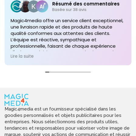
Résumé des commentaires
Basée sur 38 avis
Magic4media offre un service client exceptionnel,
une livraison rapide et des produits de haute
qualité conformes aux attentes des clients.
L’équipe est réactive, sympathique et
professionnelle, faisant de chaque expérience
d'achat un plaisir. Je recommande vivement leurs
Lire la suite
services pour toute commande future de produits
personnalisés !
Magic4media est un fournisseur spécialisé dans les
goodies personnalisés et objets publicitaires pour les
entreprises. Nous sélectionnons des produits utiles,
tendances et responsables pour valoriser votre image de
marque, soutenir vos actions de communication et réussir