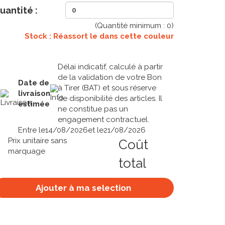
uantité :
(Quantité minimum :
0
)
Stock : Réassort le
dans cette couleur
Délai indicatif, calculé à partir
de la validation de votre Bon
Date de
à Tirer (BAT) et sous réserve
livraison
de disponibilité des articles. Il
estimée
ne constitue pas un
engagement contractuel.
Entre le
14/08/2026
et le
21/08/2026
Prix unitaire sans
Coût
marquage
total
Ajouter à ma selection