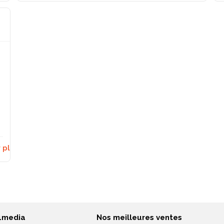
r plus →
4media
Nos meilleures ventes