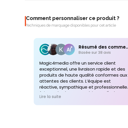
Comment personnaliser ce produit ?
Techniques de marquage disponibles pour cet article
Résumé des comme
Basée sur 38 avis
Magic4media offre un service client
exceptionnel, une livraison rapide et des
produits de haute qualité conformes aux
attentes des clients. L’équipe est
réactive, sympathique et professionnelle,
faisant de chaque expérience d'achat un
Lire la suite
plaisir. Je recommande vivement leurs
services pour toute commande future d
produits personnalisés !