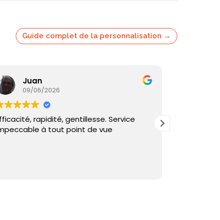
Guide complet de la personnalisation →
Juan
Ka
09/06/2026
05/
fficacité, rapidité, gentillesse. Service
Commande
mpeccable à tout point de vue
reçu sous 
et échange