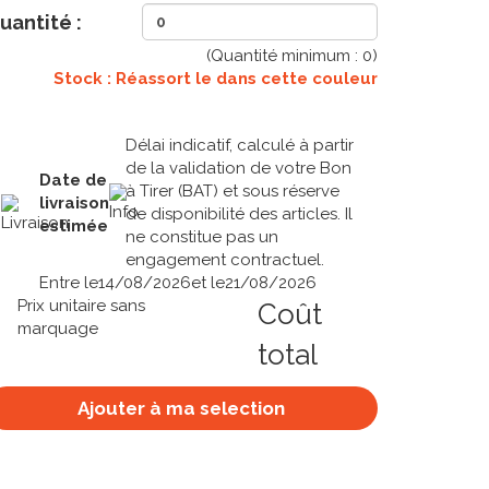
uantité :
(Quantité minimum :
0
)
Stock : Réassort le
dans cette couleur
Délai indicatif, calculé à partir
de la validation de votre Bon
Date de
à Tirer (BAT) et sous réserve
livraison
de disponibilité des articles. Il
estimée
ne constitue pas un
engagement contractuel.
Entre le
14/08/2026
et le
21/08/2026
Prix unitaire sans
Coût
marquage
total
Ajouter à ma selection