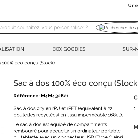
Une
LISATION
BOX GOODIES
SUR-
s 100% éco conçu (Stock)
Sac à dos 100% éco conçu (Stock
Référence:
M4M432621
C
:
Sac à dos city en rPU et rPET (équivalent à 22
bouteilles recyclées) en tissu imperméable 1680D.
Le sac à dos est équipé de compartiments
M
rembourré pour accueillir un ordinateur portable
ou tablette avec un connecteur USB/Type C ainsi