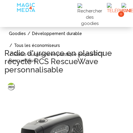
0
Goodies
Développement durable
Tous les économiseurs
Radio d'urgence en plastique
Radio d'urgence en plastique recyclé RCS
recyclé RCS RescueWave
RescueWave
personnalisable