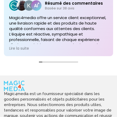
Résumé des commentaires
Basée sur 38 avis
Magic4media offre un service client exceptionnel,
une livraison rapide et des produits de haute
qualité conformes aux attentes des clients.
L’équipe est réactive, sympathique et
professionnelle, faisant de chaque expérience
d'achat un plaisir. Je recommande vivement leurs
Lire la suite
services pour toute commande future de produits
personnalisés !
Magic4media est un fournisseur spécialisé dans les
goodies personnalisés et objets publicitaires pour les
entreprises. Nous sélectionnons des produits utiles,
tendances et responsables pour valoriser votre image de
marque, soutenir vos actions de communication et réussir