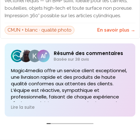
vectoriel requis — un BMP suffit. Idéale pour les carnets,
bouteilles, objets high-tech et toute surface non poreuse.
Impression 360° possible sur les articles cylindriques.
CMJN + blanc · qualité photo
En savoir plus →
Résumé des commentaires
Basée sur 38 avis
Magic4media offre un service client exceptionnel,
une livraison rapide et des produits de haute
qualité conformes aux attentes des clients.
L’équipe est réactive, sympathique et
professionnelle, faisant de chaque expérience
d'achat un plaisir. Je recommande vivement leurs
Lire la suite
services pour toute commande future de produits
personnalisés !