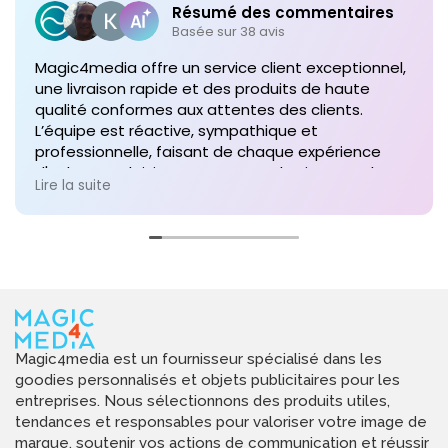
Résumé des commentaires
Basée sur 38 avis
Magic4media offre un service client exceptionnel,
une livraison rapide et des produits de haute
qualité conformes aux attentes des clients.
L’équipe est réactive, sympathique et
professionnelle, faisant de chaque expérience
d'achat un plaisir. Je recommande vivement leurs
Lire la suite
services pour toute commande future de produits
personnalisés !
Magic4media est un fournisseur spécialisé dans les
goodies personnalisés et objets publicitaires pour les
entreprises. Nous sélectionnons des produits utiles,
tendances et responsables pour valoriser votre image de
marque, soutenir vos actions de communication et réussir