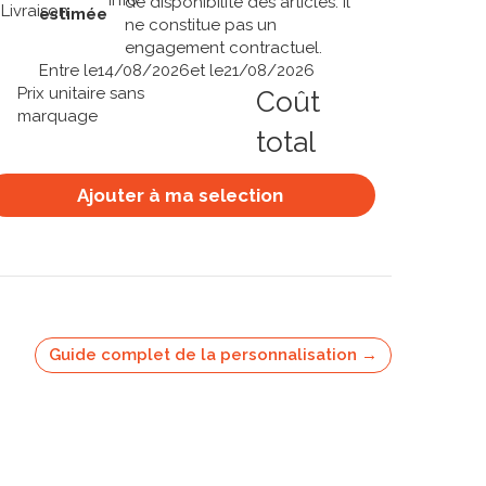
de disponibilité des articles. Il
estimée
ne constitue pas un
engagement contractuel.
Entre le
14/08/2026
et le
21/08/2026
Prix unitaire sans
Coût
marquage
total
Ajouter à ma selection
Guide complet de la personnalisation →