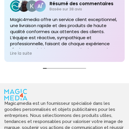
Résumé des commentaires
Basée sur 38 avis
Magic4media offre un service client exceptionnel,
une livraison rapide et des produits de haute
qualité conformes aux attentes des clients.
L’équipe est réactive, sympathique et
professionnelle, faisant de chaque expérience
d'achat un plaisir. Je recommande vivement leurs
Lire la suite
services pour toute commande future de produits
personnalisés !
Magic4media est un fournisseur spécialisé dans les
goodies personnalisés et objets publicitaires pour les
entreprises. Nous sélectionnons des produits utiles,
tendances et responsables pour valoriser votre image de
marque, soutenir vos actions de communication et réussir