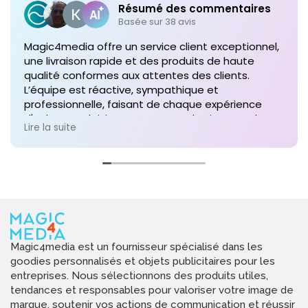
Résumé des commentaires
Basée sur 38 avis
Magic4media offre un service client exceptionnel,
une livraison rapide et des produits de haute
qualité conformes aux attentes des clients.
L’équipe est réactive, sympathique et
professionnelle, faisant de chaque expérience
d'achat un plaisir. Je recommande vivement leurs
Lire la suite
services pour toute commande future de produits
personnalisés !
Magic4media est un fournisseur spécialisé dans les
goodies personnalisés et objets publicitaires pour les
entreprises. Nous sélectionnons des produits utiles,
tendances et responsables pour valoriser votre image de
marque, soutenir vos actions de communication et réussir