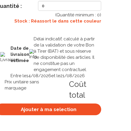
uantité :
(Quantité minimum :
0
)
Stock : Réassort le
dans cette couleur
Délai indicatif, calculé à partir
de la validation de votre Bon
Date de
à Tirer (BAT) et sous réserve
livraison
de disponibilité des articles. Il
estimée
ne constitue pas un
engagement contractuel.
Entre le
14/08/2026
et le
21/08/2026
Prix unitaire sans
Coût
marquage
total
Ajouter à ma selection