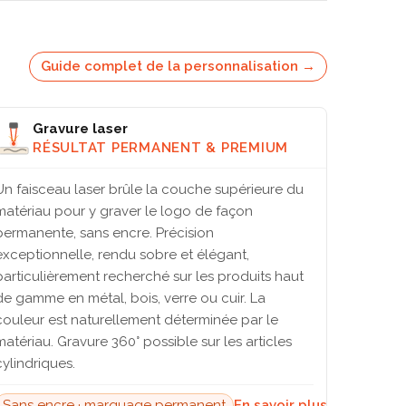
Guide complet de la personnalisation →
Gravure laser
RÉSULTAT PERMANENT & PREMIUM
Un faisceau laser brûle la couche supérieure du
matériau pour y graver le logo de façon
permanente, sans encre. Précision
exceptionnelle, rendu sobre et élégant,
particulièrement recherché sur les produits haut
de gamme en métal, bois, verre ou cuir. La
couleur est naturellement déterminée par le
matériau. Gravure 360° possible sur les articles
cylindriques.
Sans encre · marquage permanent
En savoir plus →