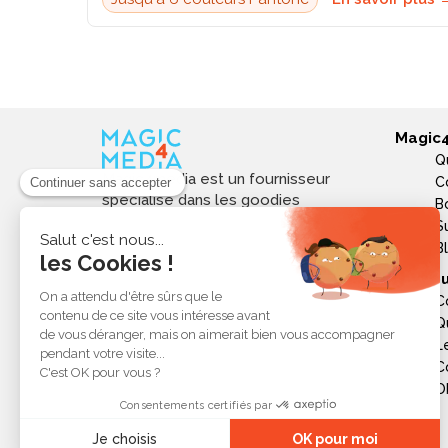
Magic
Q
Magic4media est un fournisseur
C
spécialisé dans les goodies
B
personnalisés et objets publicitaires
S
pour les entreprises. Nous
B
sélectionnons des produits utiles,
Ressou
tendances et responsables pour
C
valoriser votre image de marque,
Q
soutenir vos actions de
L
communication et réussir vos
opérations événementielles,
C
commerciales ou internes.
Ob