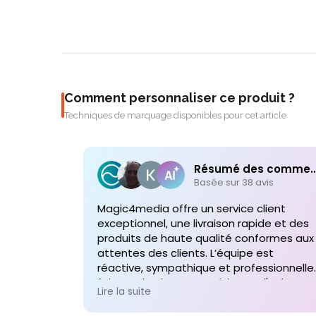
Comment personnaliser ce produit ?
Techniques de marquage disponibles pour cet article
Résumé des comme
Basée sur 38 avis
Magic4media offre un service client
exceptionnel, une livraison rapide et des
produits de haute qualité conformes aux
attentes des clients. L’équipe est
réactive, sympathique et professionnelle,
faisant de chaque expérience d'achat un
Lire la suite
plaisir. Je recommande vivement leurs
services pour toute commande future d