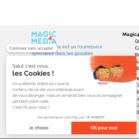
produits personnalisés !
Magic
Q
Magic4media est un fournisseur
C
spécialisé dans les goodies
B
personnalisés et objets publicitaires
S
pour les entreprises. Nous
B
sélectionnons des produits utiles,
Ressou
tendances et responsables pour
C
valoriser votre image de marque,
Q
soutenir vos actions de
L
communication et réussir vos
opérations événementielles,
C
commerciales ou internes.
Ob