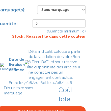
arquage(s):
uantité :
(Quantité minimum :
0
)
Stock : Réassort le
dans cette couleur
Délai indicatif, calculé à partir
de la validation de votre Bon
Date de
à Tirer (BAT) et sous réserve
livraison
de disponibilité des articles. Il
estimée
ne constitue pas un
engagement contractuel.
Entre le
17/08/2026
et le
24/08/2026
Prix unitaire sans
Coût
marquage
total