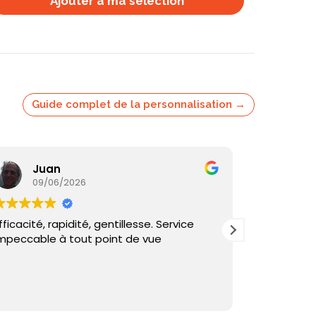
Ajouter à ma selection
Guide complet de la personnalisation →
Juan
Ka
09/06/2026
05/
fficacité, rapidité, gentillesse. Service
Commande
mpeccable à tout point de vue
reçu sous 
et échange