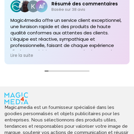
Résumé des commentaires
Basée sur 38 avis
Magic4media offre un service client exceptionnel,
une livraison rapide et des produits de haute
qualité conformes aux attentes des clients.
L’équipe est réactive, sympathique et
professionnelle, faisant de chaque expérience
d'achat un plaisir. Je recommande vivement leurs
Lire la suite
services pour toute commande future de produits
personnalisés !
Magic4media est un fournisseur spécialisé dans les
goodies personnalisés et objets publicitaires pour les
entreprises. Nous sélectionnons des produits utiles,
tendances et responsables pour valoriser votre image de
marque, soutenir vos actions de communication et réussir