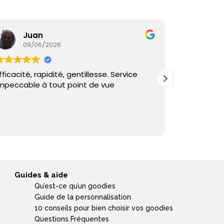
Juan
Ka
09/06/2026
05/
fficacité, rapidité, gentillesse. Service
Commande
mpeccable à tout point de vue
reçu sous 
et échange
Guides & aide
Qu’est-ce qu’un goodies
Guide de la personnalisation
10 conseils pour bien choisir vos goodies
Questions Fréquentes