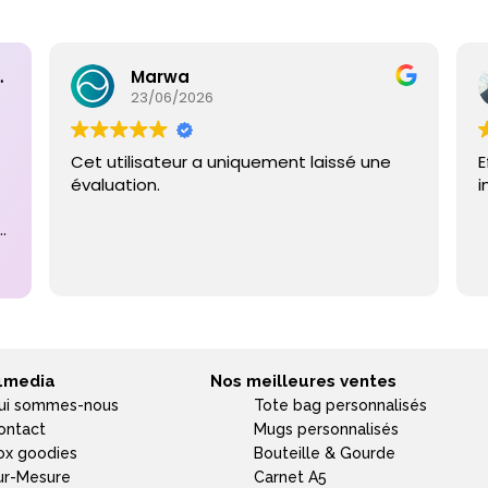
ntaires
Marwa
23/06/2026
Cet utilisateur a uniquement laissé une
E
évaluation.
i
e
4media
Nos meilleures ventes
ui sommes-nous
Tote bag personnalisés
ontact
Mugs personnalisés
ox goodies
Bouteille & Gourde
ur-Mesure
Carnet A5