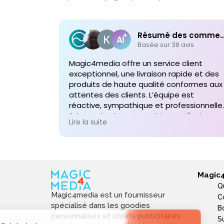
Résumé des comme
Basée sur 38 avis
Magic4media offre un service client
exceptionnel, une livraison rapide et des
produits de haute qualité conformes aux
attentes des clients. L’équipe est
réactive, sympathique et professionnelle,
faisant de chaque expérience d'achat un
Lire la suite
plaisir. Je recommande vivement leurs
services pour toute commande future d
produits personnalisés !
Magic
Q
Magic4media est un fournisseur
C
spécialisé dans les goodies
B
personnalisés et objets publicitaires
S