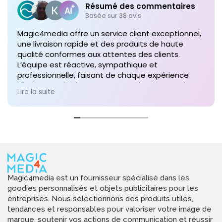
Résumé des commentaires
Basée sur 38 avis
Magic4media offre un service client exceptionnel,
une livraison rapide et des produits de haute
qualité conformes aux attentes des clients.
L’équipe est réactive, sympathique et
professionnelle, faisant de chaque expérience
d'achat un plaisir. Je recommande vivement leurs
Lire la suite
services pour toute commande future de produits
personnalisés !
Magic4media est un fournisseur spécialisé dans les
goodies personnalisés et objets publicitaires pour les
entreprises. Nous sélectionnons des produits utiles,
tendances et responsables pour valoriser votre image de
marque, soutenir vos actions de communication et réussir