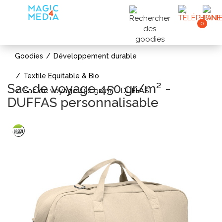
0
Goodies
Développement durable
Textile Equitable & Bio
Sac de voyage 450 gr/m² -
Sac de voyage 450 gr/m² - DUFFAS
DUFFAS personnalisable