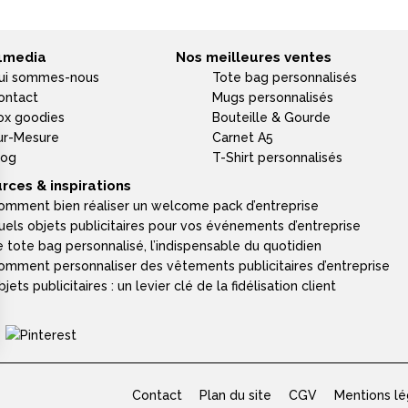
4media
Nos meilleures ventes
ui sommes-nous
Tote bag personnalisés
ontact
Mugs personnalisés
ox goodies
Bouteille & Gourde
ur-Mesure
Carnet A5
log
T-Shirt personnalisés
rces & inspirations
omment bien réaliser un welcome pack d’entreprise
uels objets publicitaires pour vos événements d’entreprise
e tote bag personnalisé, l’indispensable du quotidien
omment personnaliser des vêtements publicitaires d’entreprise
jets publicitaires : un levier clé de la fidélisation client
Contact
Plan du site
CGV
Mentions lé