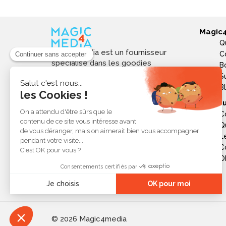
Magic
Q
Magic4media est un fournisseur
C
spécialisé dans les goodies
B
personnalisés et objets publicitaires
S
pour les entreprises. Nous
B
sélectionnons des produits utiles,
Ressou
tendances et responsables pour
C
valoriser votre image de marque,
Q
soutenir vos actions de
L
communication et réussir vos
opérations événementielles,
C
commerciales ou internes.
Ob
© 2026 Magic4media