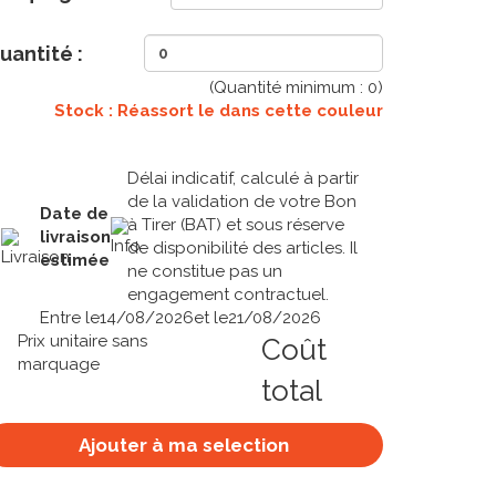
uantité :
(Quantité minimum :
0
)
Stock : Réassort le
dans cette couleur
Délai indicatif, calculé à partir
de la validation de votre Bon
Date de
à Tirer (BAT) et sous réserve
livraison
de disponibilité des articles. Il
estimée
ne constitue pas un
engagement contractuel.
Entre le
14/08/2026
et le
21/08/2026
Prix unitaire sans
Coût
marquage
total
Ajouter à ma selection