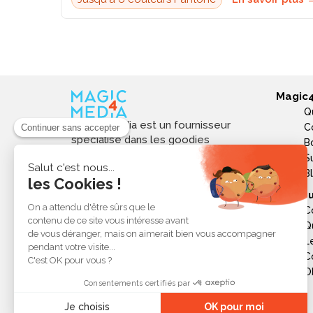
Magic
Q
Magic4media est un fournisseur
C
spécialisé dans les goodies
B
personnalisés et objets publicitaires
S
pour les entreprises. Nous
B
sélectionnons des produits utiles,
Ressou
tendances et responsables pour
C
valoriser votre image de marque,
Q
soutenir vos actions de
L
communication et réussir vos
opérations événementielles,
C
commerciales ou internes.
Ob