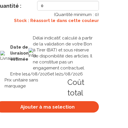
uantité :
(Quantité minimum :
0
)
Stock : Réassort le
dans cette couleur
Délai indicatif, calculé à partir
de la validation de votre Bon
Date de
à Tirer (BAT) et sous réserve
livraison
de disponibilité des articles. Il
estimée
ne constitue pas un
engagement contractuel.
Entre le
14/08/2026
et le
21/08/2026
Prix unitaire sans
Coût
marquage
total
Ajouter à ma selection