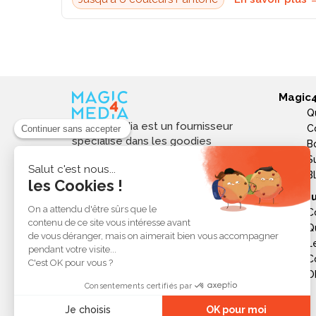
Magic
Q
Magic4media est un fournisseur
C
spécialisé dans les goodies
B
personnalisés et objets publicitaires
S
pour les entreprises. Nous
B
sélectionnons des produits utiles,
Ressou
tendances et responsables pour
C
valoriser votre image de marque,
Q
soutenir vos actions de
L
communication et réussir vos
opérations événementielles,
C
commerciales ou internes.
Ob