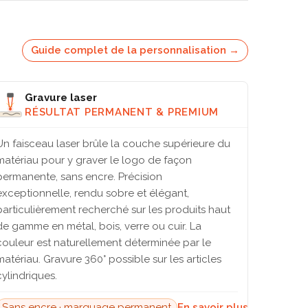
Guide complet de la personnalisation →
Gravure laser
RÉSULTAT PERMANENT & PREMIUM
Un faisceau laser brûle la couche supérieure du
matériau pour y graver le logo de façon
permanente, sans encre. Précision
exceptionnelle, rendu sobre et élégant,
particulièrement recherché sur les produits haut
de gamme en métal, bois, verre ou cuir. La
couleur est naturellement déterminée par le
matériau. Gravure 360° possible sur les articles
cylindriques.
Sans encre · marquage permanent
En savoir plus →