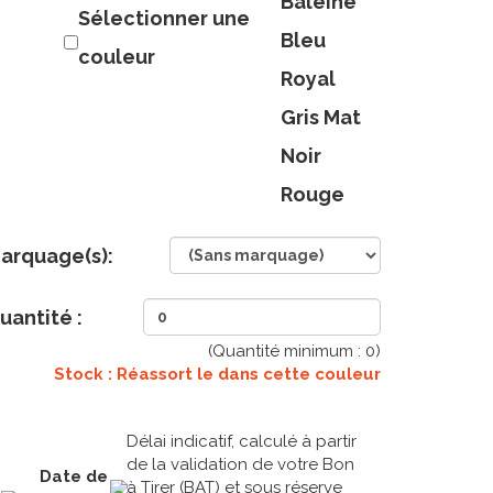
Baleine
Sélectionner une
Bleu
couleur
Royal
Gris Mat
Noir
Rouge
arquage(s):
uantité :
(Quantité minimum :
0
)
Stock : Réassort le
dans cette couleur
Délai indicatif, calculé à partir
de la validation de votre Bon
Date de
à Tirer (BAT) et sous réserve