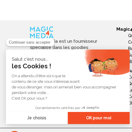
Magic
Q
Magic4media est un fournisseur
C
spécialisé dans les goodies
B
personnalisés et objets publicitaires
S
pour les entreprises. Nous
B
sélectionnons des produits utiles,
Ressou
tendances et responsables pour
C
valoriser votre image de marque,
Q
soutenir vos actions de
L
communication et réussir vos
opérations événementielles,
C
commerciales ou internes.
Ob