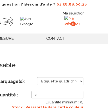
 question ? Besoin d’aide ?
01.58.88.00.28
Ma sélection
0
MESURE
CONTACT
isable
arquage(s):
uantité :
(Quantité minimum :
0
)
Stock : Réassort le
dans cette couleur