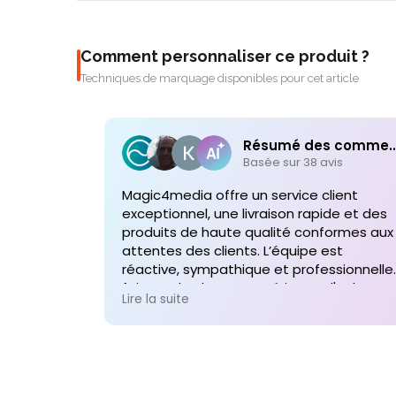
Comment personnaliser ce produit ?
Techniques de marquage disponibles pour cet article
Résumé des comme
Basée sur 38 avis
Magic4media offre un service client
exceptionnel, une livraison rapide et des
produits de haute qualité conformes aux
attentes des clients. L’équipe est
réactive, sympathique et professionnelle,
faisant de chaque expérience d'achat un
Lire la suite
plaisir. Je recommande vivement leurs
services pour toute commande future d
produits personnalisés !