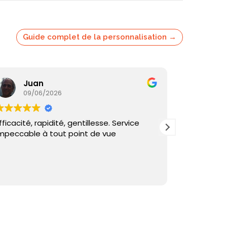
Guide complet de la personnalisation →
Juan
Ka
09/06/2026
05/
fficacité, rapidité, gentillesse. Service
Commande
mpeccable à tout point de vue
reçu sous 
et échange