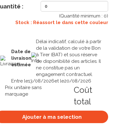
uantité :
(Quantité minimum :
0
)
Stock : Réassort le
dans cette couleur
Délai indicatif, calculé à partir
de la validation de votre Bon
Date de
à Tirer (BAT) et sous réserve
livraison
de disponibilité des articles. Il
estimée
ne constitue pas un
engagement contractuel.
Entre le
13/08/2026
et le
20/08/2026
Prix unitaire sans
Coût
marquage
total
Ajouter à ma selection