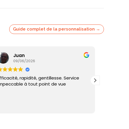
Guide complet de la personnalisation →
Juan
Ka
09/06/2026
05/
fficacité, rapidité, gentillesse. Service
Commande
mpeccable à tout point de vue
reçu sous 
et échange