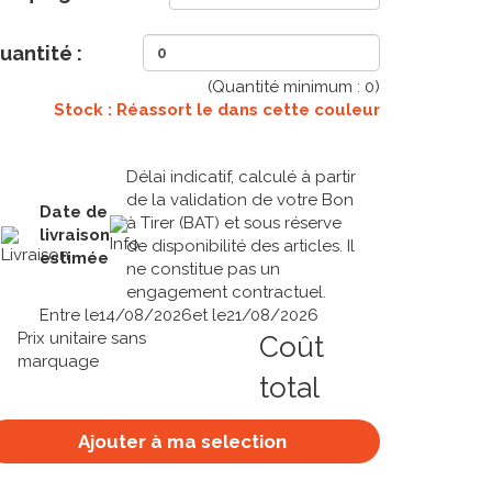
uantité :
(Quantité minimum :
0
)
Stock : Réassort le
dans cette couleur
Délai indicatif, calculé à partir
de la validation de votre Bon
Date de
à Tirer (BAT) et sous réserve
livraison
de disponibilité des articles. Il
estimée
ne constitue pas un
engagement contractuel.
Entre le
14/08/2026
et le
21/08/2026
Prix unitaire sans
Coût
marquage
total
Ajouter à ma selection