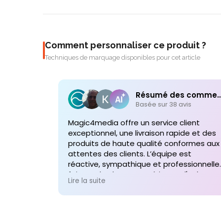
Comment personnaliser ce produit ?
Techniques de marquage disponibles pour cet article
Résumé des comme
Basée sur 38 avis
Magic4media offre un service client
exceptionnel, une livraison rapide et des
produits de haute qualité conformes aux
attentes des clients. L’équipe est
réactive, sympathique et professionnelle,
faisant de chaque expérience d'achat un
Lire la suite
plaisir. Je recommande vivement leurs
services pour toute commande future d
produits personnalisés !