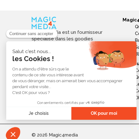
Magic
Q
Magic4media est un fournisseur
C
spécialisé dans les goodies
B
personnalisés et objets publicitaires
S
pour les entreprises. Nous
B
sélectionnons des produits utiles,
Ressou
tendances et responsables pour
C
valoriser votre image de marque,
Q
soutenir vos actions de
L
communication et réussir vos
opérations événementielles,
C
commerciales ou internes.
Ob
© 2026 Magic4media