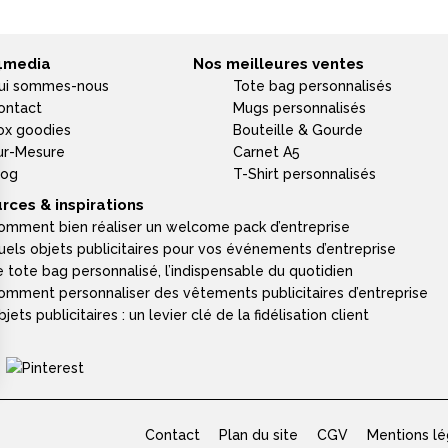
4media
Nos meilleures ventes
ui sommes-nous
Tote bag personnalisés
ontact
Mugs personnalisés
ox goodies
Bouteille & Gourde
ur-Mesure
Carnet A5
log
T-Shirt personnalisés
rces & inspirations
omment bien réaliser un welcome pack d’entreprise
uels objets publicitaires pour vos événements d’entreprise
e tote bag personnalisé, l’indispensable du quotidien
omment personnaliser des vêtements publicitaires d’entreprise
jets publicitaires : un levier clé de la fidélisation client
Contact
Plan du site
CGV
Mentions lé