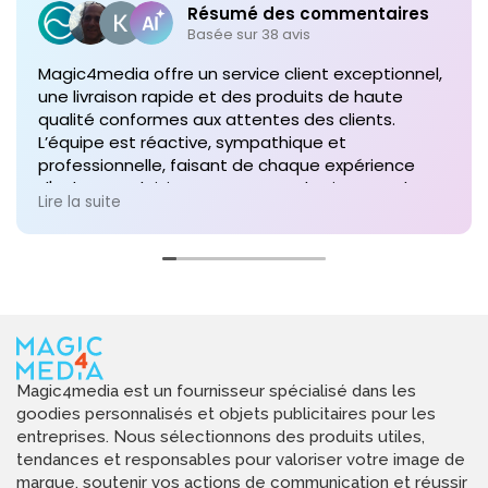
Résumé des commentaires
Basée sur 38 avis
Magic4media offre un service client exceptionnel,
une livraison rapide et des produits de haute
qualité conformes aux attentes des clients.
L’équipe est réactive, sympathique et
professionnelle, faisant de chaque expérience
d'achat un plaisir. Je recommande vivement leurs
Lire la suite
services pour toute commande future de produits
personnalisés !
Magic4media est un fournisseur spécialisé dans les
goodies personnalisés et objets publicitaires pour les
entreprises. Nous sélectionnons des produits utiles,
tendances et responsables pour valoriser votre image de
marque, soutenir vos actions de communication et réussir