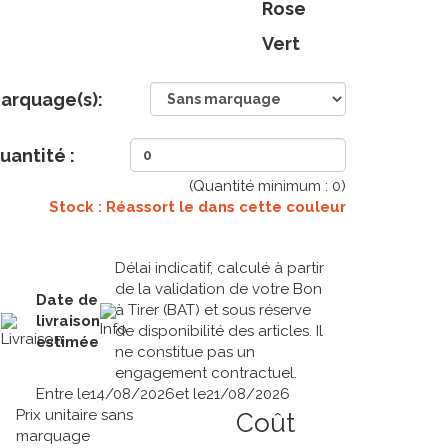
Rose
Vert
arquage(s):
uantité :
(Quantité minimum :
0
)
Stock : Réassort le
dans cette couleur
Délai indicatif, calculé à partir
de la validation de votre Bon
Date de
à Tirer (BAT) et sous réserve
livraison
de disponibilité des articles. Il
estimée
ne constitue pas un
engagement contractuel.
Entre le
14/08/2026
et le
21/08/2026
Prix unitaire sans
Coût
marquage