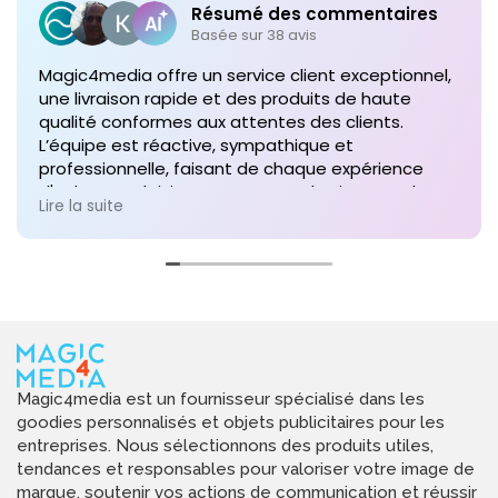
Résumé des commentaires
Basée sur 38 avis
Magic4media offre un service client exceptionnel,
une livraison rapide et des produits de haute
qualité conformes aux attentes des clients.
L’équipe est réactive, sympathique et
professionnelle, faisant de chaque expérience
d'achat un plaisir. Je recommande vivement leurs
Lire la suite
services pour toute commande future de produits
personnalisés !
Magic4media est un fournisseur spécialisé dans les
goodies personnalisés et objets publicitaires pour les
entreprises. Nous sélectionnons des produits utiles,
tendances et responsables pour valoriser votre image de
marque, soutenir vos actions de communication et réussir