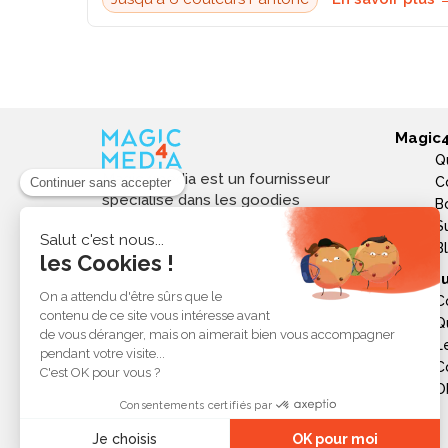
Magic
Q
Magic4media est un fournisseur
C
spécialisé dans les goodies
B
personnalisés et objets publicitaires
S
pour les entreprises. Nous
B
sélectionnons des produits utiles,
Ressou
tendances et responsables pour
C
valoriser votre image de marque,
Q
soutenir vos actions de
L
communication et réussir vos
opérations événementielles,
C
commerciales ou internes.
Ob