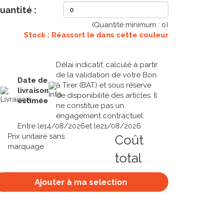
uantité :
(Quantité minimum :
0
)
Stock : Réassort le
dans cette couleur
Délai indicatif, calculé à partir
de la validation de votre Bon
Date de
à Tirer (BAT) et sous réserve
livraison
de disponibilité des articles. Il
estimée
ne constitue pas un
engagement contractuel.
Entre le
14/08/2026
et le
21/08/2026
Prix unitaire sans
Coût
marquage
total
Ajouter à ma selection