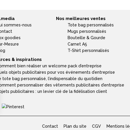
4media
Nos meilleures ventes
ui sommes-nous
Tote bag personnalisés
ontact
Mugs personnalisés
ox goodies
Bouteille & Gourde
ur-Mesure
Carnet A5
log
T-Shirt personnalisés
rces & inspirations
omment bien réaliser un welcome pack d’entreprise
uels objets publicitaires pour vos événements d’entreprise
e tote bag personnalisé, l’indispensable du quotidien
omment personnaliser des vêtements publicitaires d’entreprise
jets publicitaires : un levier clé de la fidélisation client
Contact
Plan du site
CGV
Mentions lé