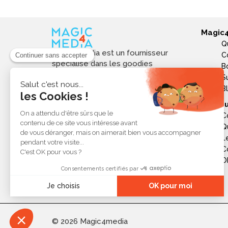
Magic
Q
Magic4media est un fournisseur
C
spécialisé dans les goodies
B
personnalisés et objets publicitaires
S
pour les entreprises. Nous
B
sélectionnons des produits utiles,
Ressou
tendances et responsables pour
C
valoriser votre image de marque,
Q
soutenir vos actions de
L
communication et réussir vos
opérations événementielles,
C
commerciales ou internes.
Ob
© 2026 Magic4media