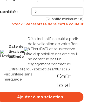
uantité :
(Quantité minimum :
0
)
Stock : Réassort le
dans cette couleur
Délai indicatif, calculé à partir
de la validation de votre Bon
Date de
à Tirer (BAT) et sous réserve
livraison
de disponibilité des articles. Il
estimée
ne constitue pas un
engagement contractuel.
Entre le
14/08/2026
et le
21/08/2026
Prix unitaire sans
Coût
marquage
total
Ajouter à ma selection