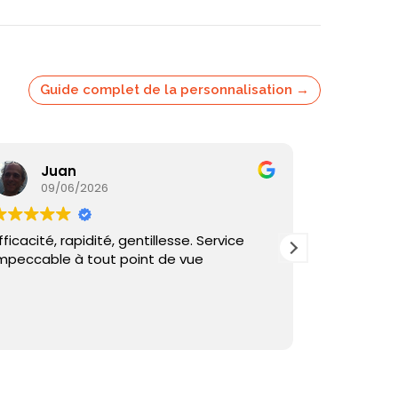
Guide complet de la personnalisation →
Juan
Ka
09/06/2026
05/
fficacité, rapidité, gentillesse. Service
Commande
mpeccable à tout point de vue
reçu sous 
et échange