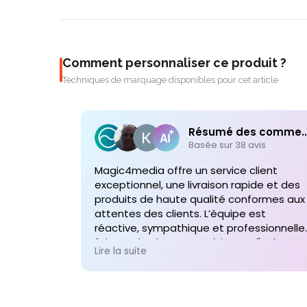
Comment personnaliser ce produit ?
Techniques de marquage disponibles pour cet article
Résumé des comme
Basée sur 38 avis
Magic4media offre un service client
exceptionnel, une livraison rapide et des
produits de haute qualité conformes aux
attentes des clients. L’équipe est
réactive, sympathique et professionnelle,
faisant de chaque expérience d'achat un
Lire la suite
plaisir. Je recommande vivement leurs
services pour toute commande future d
produits personnalisés !