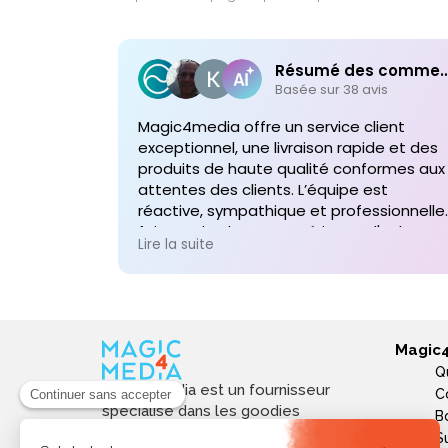
Résumé des comme
Basée sur 38 avis
Magic4media offre un service client
exceptionnel, une livraison rapide et des
produits de haute qualité conformes aux
attentes des clients. L’équipe est
réactive, sympathique et professionnelle,
faisant de chaque expérience d'achat un
Lire la suite
plaisir. Je recommande vivement leurs
services pour toute commande future d
produits personnalisés !
Magic
Q
Magic4media est un fournisseur
C
spécialisé dans les goodies
B
personnalisés et objets publicitaires
S