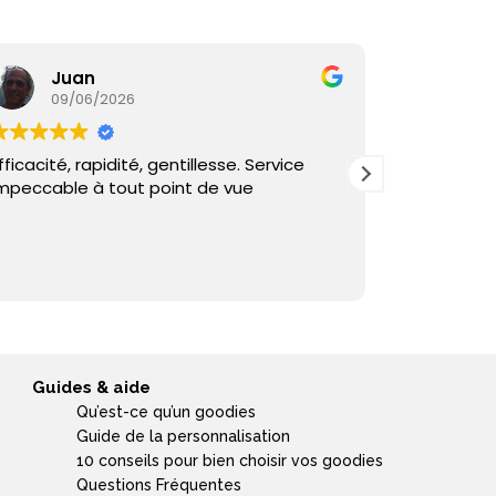
Juan
Ka
09/06/2026
05/
fficacité, rapidité, gentillesse. Service
Commande
mpeccable à tout point de vue
reçu sous 
et échange
Guides & aide
Qu’est-ce qu’un goodies
Guide de la personnalisation
10 conseils pour bien choisir vos goodies
Questions Fréquentes