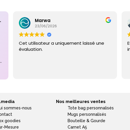
ntaires
Marwa
23/06/2026
Cet utilisateur a uniquement laissé une
E
évaluation.
i
e
4media
Nos meilleures ventes
ui sommes-nous
Tote bag personnalisés
ontact
Mugs personnalisés
ox goodies
Bouteille & Gourde
ur-Mesure
Carnet A5