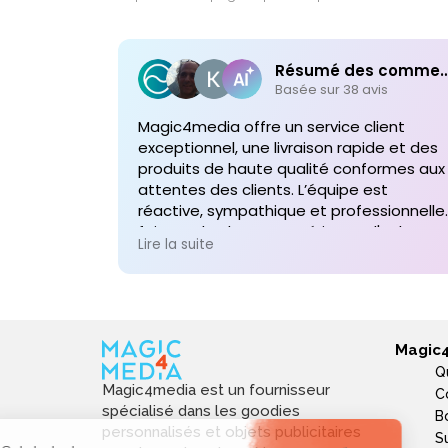
Résumé des comme
Basée sur 38 avis
Magic4media offre un service client
exceptionnel, une livraison rapide et des
produits de haute qualité conformes aux
attentes des clients. L’équipe est
réactive, sympathique et professionnelle,
faisant de chaque expérience d'achat un
Lire la suite
plaisir. Je recommande vivement leurs
services pour toute commande future d
produits personnalisés !
Magic
Q
Magic4media est un fournisseur
C
spécialisé dans les goodies
B
personnalisés et objets publicitaires
S