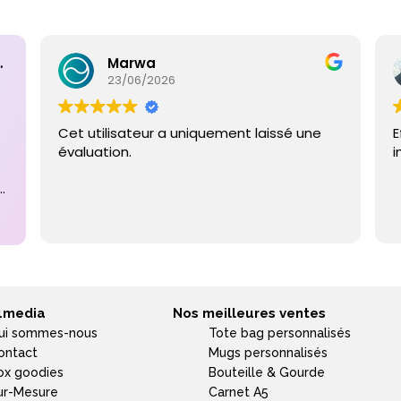
ntaires
Marwa
23/06/2026
Cet utilisateur a uniquement laissé une
E
évaluation.
i
e
4media
Nos meilleures ventes
ui sommes-nous
Tote bag personnalisés
ontact
Mugs personnalisés
ox goodies
Bouteille & Gourde
ur-Mesure
Carnet A5