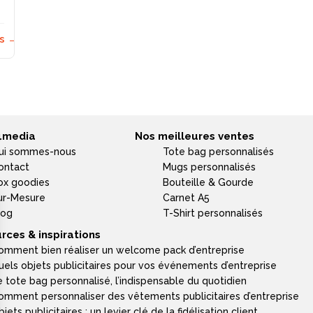
us →
4media
Nos meilleures ventes
ui sommes-nous
Tote bag personnalisés
ontact
Mugs personnalisés
ox goodies
Bouteille & Gourde
ur-Mesure
Carnet A5
log
T-Shirt personnalisés
rces & inspirations
omment bien réaliser un welcome pack d’entreprise
uels objets publicitaires pour vos événements d’entreprise
e tote bag personnalisé, l’indispensable du quotidien
omment personnaliser des vêtements publicitaires d’entreprise
jets publicitaires : un levier clé de la fidélisation client