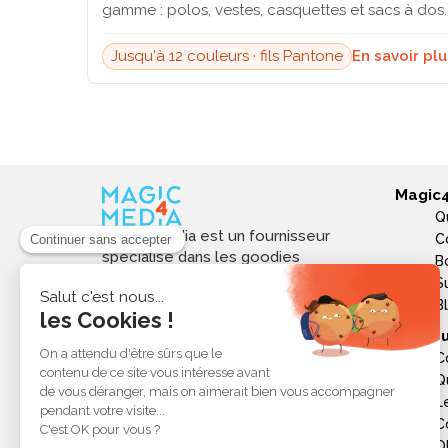
gamme : polos, vestes, casquettes et sacs à dos.
Jusqu'à 12 couleurs · fils Pantone
En savoir pl
Magic
Q
Magic4media est un fournisseur
C
spécialisé dans les goodies
B
personnalisés et objets publicitaires
S
pour les entreprises. Nous
B
sélectionnons des produits utiles,
Ressou
tendances et responsables pour
C
valoriser votre image de marque,
Q
soutenir vos actions de
L
communication et réussir vos
opérations événementielles,
C
commerciales ou internes.
Ob