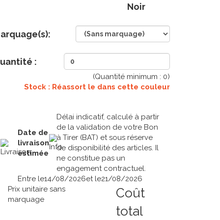
Noir
arquage(s):
uantité :
(Quantité minimum :
0
)
Stock : Réassort le
dans cette couleur
Délai indicatif, calculé à partir
de la validation de votre Bon
Date de
à Tirer (BAT) et sous réserve
livraison
de disponibilité des articles. Il
estimée
ne constitue pas un
engagement contractuel.
Entre le
14/08/2026
et le
21/08/2026
Prix unitaire sans
Coût
marquage
total