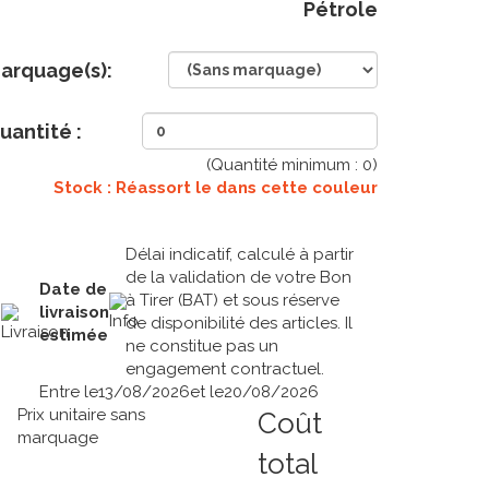
Pétrole
arquage(s):
uantité :
(Quantité minimum :
0
)
Stock : Réassort le
dans cette couleur
Délai indicatif, calculé à partir
de la validation de votre Bon
Date de
à Tirer (BAT) et sous réserve
livraison
de disponibilité des articles. Il
estimée
ne constitue pas un
engagement contractuel.
Entre le
13/08/2026
et le
20/08/2026
Prix unitaire sans
Coût
marquage
total