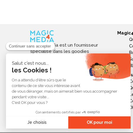
Magic
Q
Magic4media est un fournisseur
C
spécialisé dans les goodies
B
personnalisés et objets publicitaires
S
pour les entreprises. Nous
B
sélectionnons des produits utiles,
Ressou
tendances et responsables pour
C
valoriser votre image de marque,
Q
soutenir vos actions de
L
communication et réussir vos
opérations événementielles,
C
commerciales ou internes.
Ob