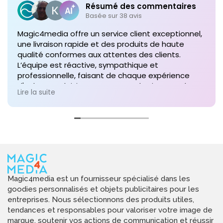
Résumé des commentaires
Basée sur 38 avis
Magic4media offre un service client exceptionnel,
une livraison rapide et des produits de haute
qualité conformes aux attentes des clients.
L’équipe est réactive, sympathique et
professionnelle, faisant de chaque expérience
d'achat un plaisir. Je recommande vivement leurs
Lire la suite
services pour toute commande future de produits
personnalisés !
Magic4media est un fournisseur spécialisé dans les
goodies personnalisés et objets publicitaires pour les
entreprises. Nous sélectionnons des produits utiles,
tendances et responsables pour valoriser votre image de
marque, soutenir vos actions de communication et réussir