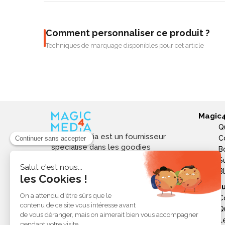
Comment personnaliser ce produit ?
Techniques de marquage disponibles pour cet article
Magic
Q
Magic4media est un fournisseur
C
spécialisé dans les goodies
B
personnalisés et objets publicitaires
S
pour les entreprises. Nous
B
sélectionnons des produits utiles,
Ressou
tendances et responsables pour
C
valoriser votre image de marque,
Q
soutenir vos actions de
L
communication et réussir vos