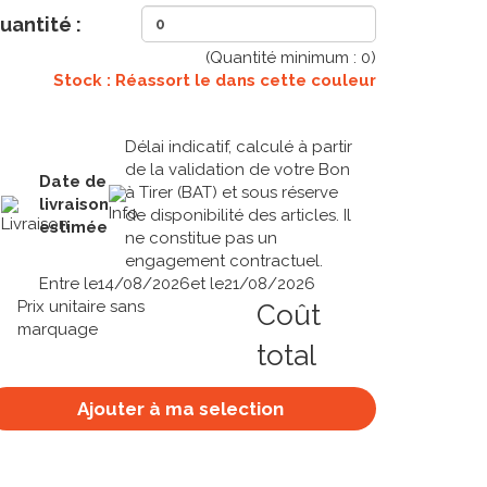
uantité :
(Quantité minimum :
0
)
Stock : Réassort le
dans cette couleur
Délai indicatif, calculé à partir
de la validation de votre Bon
Date de
à Tirer (BAT) et sous réserve
livraison
de disponibilité des articles. Il
estimée
ne constitue pas un
engagement contractuel.
Entre le
14/08/2026
et le
21/08/2026
Prix unitaire sans
Coût
marquage
total
Ajouter à ma selection