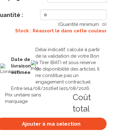
uantité :
(Quantité minimum :
0
)
Stock : Réassort le
dans cette couleur
Délai indicatif, calculé à partir
de la validation de votre Bon
Date de
à Tirer (BAT) et sous réserve
livraison
de disponibilité des articles. Il
estimée
ne constitue pas un
engagement contractuel.
Entre le
14/08/2026
et le
21/08/2026
Prix unitaire sans
Coût
marquage
total
Ajouter à ma selection