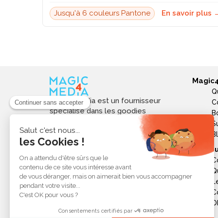
Jusqu'à 6 couleurs Pantone
En savoir plus 
Magic
Q
Magic4media est un fournisseur
C
spécialisé dans les goodies
B
personnalisés et objets publicitaires
S
pour les entreprises. Nous
B
sélectionnons des produits utiles,
Ressou
tendances et responsables pour
C
valoriser votre image de marque,
Q
soutenir vos actions de
L
communication et réussir vos
opérations événementielles,
C
commerciales ou internes.
Ob