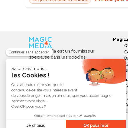
Magic
Q
Magic4media est un fournisseur
C
spécialisé dans les goodies
B
personnalisés et objets publicitaires
S
pour les entreprises. Nous
B
sélectionnons des produits utiles,
Ressou
tendances et responsables pour
C
valoriser votre image de marque,
Q
soutenir vos actions de
L
communication et réussir vos
opérations événementielles,
C
commerciales ou internes.
Ob