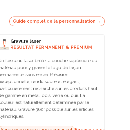
Guide complet de la personnalisation →
Gravure laser
RÉSULTAT PERMANENT & PREMIUM
Un faisceau laser brûle la couche supérieure du
matériau pour y graver le logo de façon
permanente, sans encre. Précision
exceptionnelle, rendu sobre et élégant,
particulièrement recherché sur les produits haut
de gamme en métal, bois, verre ou cuir. La
couleur est naturellement déterminée par le
matériau. Gravure 360° possible sur les articles
cylindriques.
Sans encre · marquage permanent
En savoir plus →