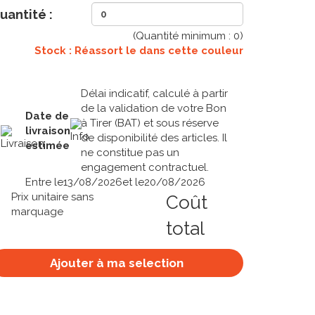
uantité :
(Quantité minimum :
0
)
Stock : Réassort le
dans cette couleur
Délai indicatif, calculé à partir
de la validation de votre Bon
Date de
à Tirer (BAT) et sous réserve
livraison
de disponibilité des articles. Il
estimée
ne constitue pas un
engagement contractuel.
Entre le
13/08/2026
et le
20/08/2026
Prix unitaire sans
Coût
marquage
total
Ajouter à ma selection