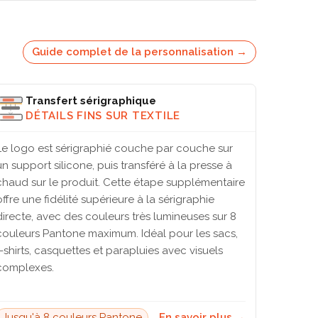
Guide complet de la personnalisation →
Transfert sérigraphique
DÉTAILS FINS SUR TEXTILE
Le logo est sérigraphié couche par couche sur
un support silicone, puis transféré à la presse à
chaud sur le produit. Cette étape supplémentaire
offre une fidélité supérieure à la sérigraphie
directe, avec des couleurs très lumineuses sur 8
couleurs Pantone maximum. Idéal pour les sacs,
t-shirts, casquettes et parapluies avec visuels
complexes.
Jusqu'à 8 couleurs Pantone
En savoir plus →