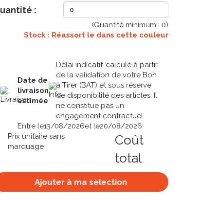
uantité :
(Quantité minimum :
0
)
Stock : Réassort le
dans cette couleur
Délai indicatif, calculé à partir
de la validation de votre Bon
Date de
à Tirer (BAT) et sous réserve
livraison
de disponibilité des articles. Il
estimée
ne constitue pas un
engagement contractuel.
Entre le
13/08/2026
et le
20/08/2026
Prix unitaire sans
Coût
marquage
total
Ajouter à ma selection