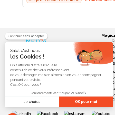
Magic
Q
Magic4media est un fournisseur
C
spécialisé dans les goodies
B
personnalisés et objets publicitaires
S
pour les entreprises. Nous
B
sélectionnons des produits utiles,
Ressou
tendances et responsables pour
C
valoriser votre image de marque,
Q
soutenir vos actions de
L
communication et réussir vos
opérations événementielles,
C
commerciales ou internes.
Ob